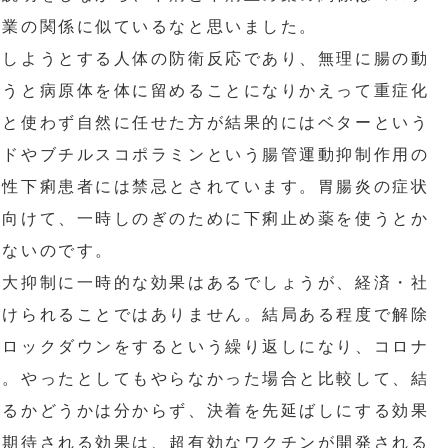
営業の関係に似ているなと思いました。
しようとする人体の防衛反応であり、無理に腸の動
使うと病原体を体に留めることになりかえって重症化
らと使わず自然に任せた方が結果的にはベターという
ミドやブチルスコポラミンという腸管運動抑制作用の
染性下痢患者には禁忌とされています。胃腸炎の症状
を向けて、一時しのぎのために下痢止め薬を使うとか
れないのです。
大抑制に一時的な効果はあるでしょうが、経済・社
続けられることではありません。結局ある程度で解除
しロックダウンをするという繰り返しになり、コロナ
ん。やったとしてもやらなかった場合と比較して、結
せるかどうかは分からず、決着を先延ばしにする効果
一期待される効果は、超有効なワクチンが開発される