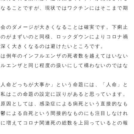
となることですが、現状ではワクチンにはそこまで期
会のダメージが大きくなることは確実です。下痢止
るのがまずいのと同様、ロックダウンによりコロナ禍
が深く大きくなるのは避けたいところです。
は例年のインフルエンザの死者数を越えてはいない
フルエンザと同じ程度の扱いにして構わないのではな
人命どっちが大事か」という命題には、「人命」と
、私はこの命題の設定に誤りがあると思っています。
原因としては、感染症による病死という直接的なも
抑鬱による自死という間接的なものにも注目しなけれ
常に増えてコロナ関連死の総数を上回っているとの報