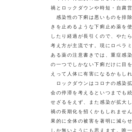
禍とロックダウンや時短・自粛
感染性の下痢は悪いものを排除
きを止めるような下痢止め薬を
したり経過が長引くので、やた
考え方が主流です。現にロペラ
ある薬の注意書きでは、重症感
の一つでしかない下痢だけに目
えって人体に有害になるかもし
ロックダウンはコロナの感染拡
会の停滞を考えるといつまでも
せざるをえず、また感染が拡大
禍の長期化を招くかもしれませ
果的に全体の被害を著明に減ら
しか無いようにも思えます。唯